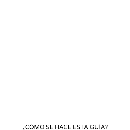
Porque somos expertos en juego
e infancia y nos ayudan a probar
los productos los mejores
colaboradores del país.
NUESTRO OBJETIVO
NO ES VENDER
PRODUCTOS
Porque nuestro objetivo no es
vender productos, sino que cada
vez se fabriquen productos de
mayor calidad, se elijan mejor y
se valoren más.
¿CÓMO SE HACE ESTA GUÍA?