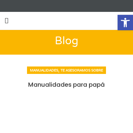
Ab
Blog
,
MANUALIDADES
TE ASESORAMOS SOBRE
Manualidades para papá