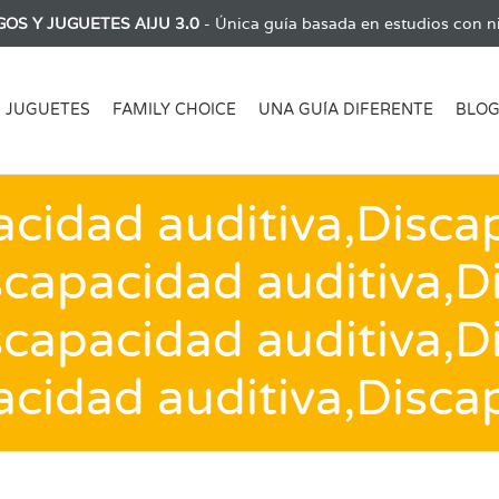
GOS Y JUGUETES AIJU 3.0
- Única guía basada en estudios con ni
JUGUETES
FAMILY CHOICE
UNA GUÍA DIFERENTE
BLO
acidad auditiva,Disca
scapacidad auditiva,
scapacidad auditiva,
acidad auditiva,Disca