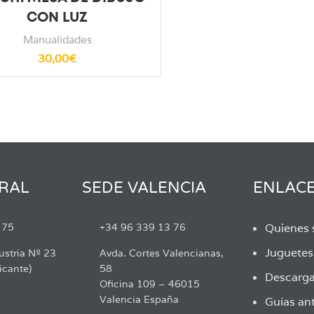
CON LUZ
Manualidades
30,00
€
RAL
SEDE VALENCIA
ENLAC
 75
+34 96 339 13 76
Quienes
Juguete
ustria Nº 23
Avda. Cortes Valencianas,
icante)
58
Descarga
Oficina 109 – 46015
Valencia España
Guías ant