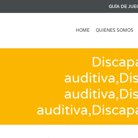
GUÍA DE JUE
HOME
QUIENES SOMOS
Discap
auditiva,Di
auditiva,Di
auditiva,Discap