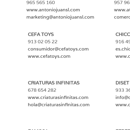
965 565 160
957 96
www.antoniojuansl.com
www.a
marketing@antoniojuansl.com
comer
CEFA TOYS
CHICC
913 02 05 22
916 4
consumidor@cefatoys.com
es.ch
www.cefatoys.com
www.c
CRIATURAS INFINITAS
DISET
678 654 282
933 3
www.criaturasinfinitas.com
info@
hola@criaturasinfinitas.com
www.d