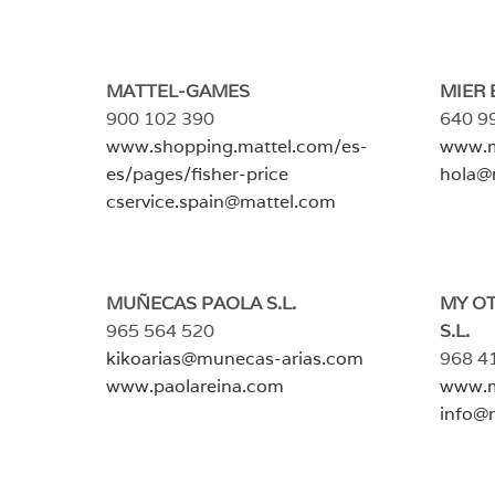
MATTEL-GAMES
MIER 
900 102 390
640 9
www.shopping.mattel.com/es-
www.m
es/pages/fisher-price
hola@
cservice.spain@mattel.com
MUÑECAS PAOLA S.L.
MY O
965 564 520
S.L.
kikoarias@munecas-arias.com
968 4
www.paolareina.com
www.
info@