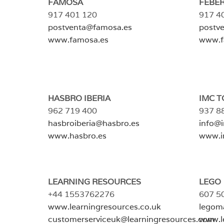
FAMOSA
FEBER
917 401 120
917 4
postventa@famosa.es
postv
www.famosa.es
www.f
HASBRO IBERIA
IMC TO
962 719 400
937 8
hasbroiberia@hasbro.es
info@
www.hasbro.es
www.i
LEARNING RESOURCES
LEGO
+44 1553762276
607 5
www.learningresources.co.uk
legom
customerserviceuk@learningresources.com
www.l