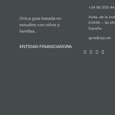
+34 96 555 44
Avda. de la Ind
Única guía basada en
03440 – Ibi (Al
estudios con niños y
España
familias.
guia@aiju.es
ENTIDAD FINANCIADORA