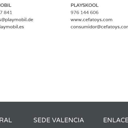
OBIL
PLAYSKOOL
7 841
976 144 606
es@playmobil.de
www.cefatoys.com
aymobil.es
consumidor@cefatoys.co
RAL
SEDE VALENCIA
ENLAC