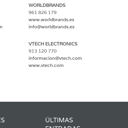
WORLDBRANDS
961 826 179
www.worldbrands.es
m
info@worldbrands.es
VTECH ELECTRONICS
913 120 770
informacion@vtech.com
www.vtech.com
ES
ÚLTIMAS