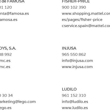
 de FAMOSA
FISHER-PRICE
01 120
900 102 390
enta@famosa.es
www.shopping.mattel.co
amosa.es
es/pages/fisher-price
cservice.spain@mattel.c
YS, S.A.
INJUSA
88 992
965 550 862
imc.es
info@injusa.com
mc.es
www.injusa.com
LUDILO
0 30 34
961 152 310
arketing@lego.com
info@ludilo.es
ego.es
www.ludilo.es