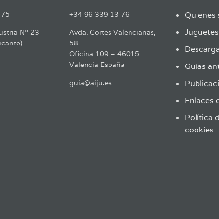
 75
+34 96 339 13 76
Quienes
Juguete
ustria Nº 23
Avda. Cortes Valencianas,
icante)
58
Descarga
Oficina 109 – 46015
Valencia España
Guías ant
guia@aiju.es
Publicaci
Enlaces d
Política 
cookies