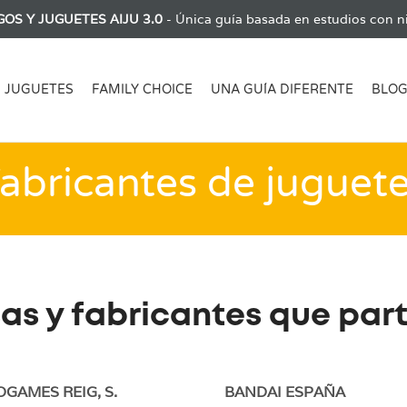
GOS Y JUGUETES AIJU 3.0
- Única guía basada en estudios con ni
JUGUETES
FAMILY CHOICE
UNA GUÍA DIFERENTE
BLO
abricantes de juguet
s y fabricantes que part
GAMES REIG, S.
BANDAI ESPAÑA