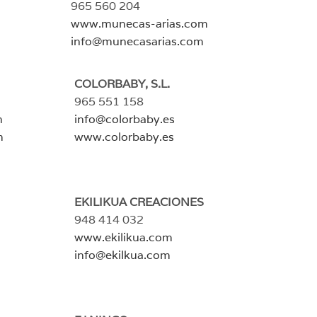
965 560 204
www.munecas-arias.com
info@munecasarias.com
COLORBABY, S.L.
965 551 158
m
info@colorbaby.es
m
www.colorbaby.es
EKILIKUA CREACIONES
948 414 032
www.ekilikua.com
info@ekilkua.com