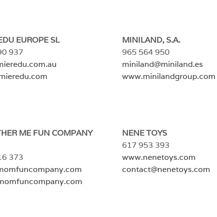
EDU EUROPE SL
MINILAND, S.A.
90 937
965 564 950
ieredu.com.au
miniland@miniland.es
mieredu.com
www.minilandgroup.com
THER ME FUN COMPANY
NENE TOYS
617 953 393
16 373
www.nenetoys.com
momfuncompany.com
contact@nenetoys.com
momfuncompany.com