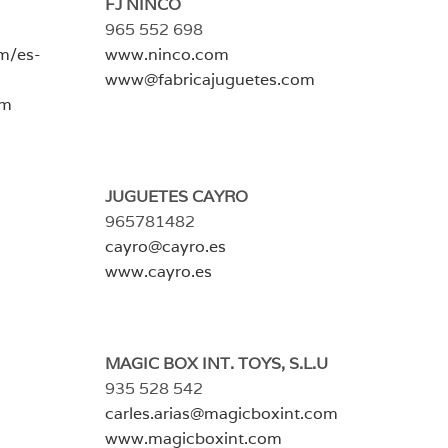
FJ NINCO
965 552 698
m/es-
www.ninco.com
www@fabricajuguetes.com
om
JUGUETES CAYRO
965781482
cayro@cayro.es
www.cayro.es
MAGIC BOX INT. TOYS, S.L.U
935 528 542
carles.arias@magicboxint.com
www.magicboxint.com