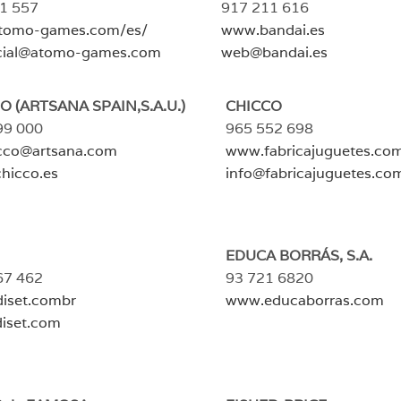
1 557
917 211 616
tomo-games.com/es/
www.bandai.es
cial@atomo-games.com
web@bandai.es
O (ARTSANA SPAIN,S.A.U.)
CHICCO
99 000
965 552 698
icco@artsana.com
www.fabricajuguetes.co
hicco.es
info@fabricajuguetes.co
EDUCA BORRÁS, S.A.
67 462
93 721 6820
diset.combr
www.educaborras.com
iset.com