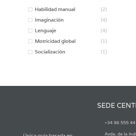
Habilidad manual
(2)
Imaginación
(4)
Lenguaje
(4)
Motricidad global
(1)
Socialización
(1)
SEDE CENT
+34 96 555 44
Avda. de la Ind
Única guía basada en