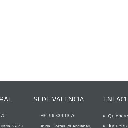
RAL
SEDE VALENCIA
ENLAC
 75
+34 96 339 13 76
Quienes
Juguete
ustria Nº 23
Avda. Cortes Valencianas,