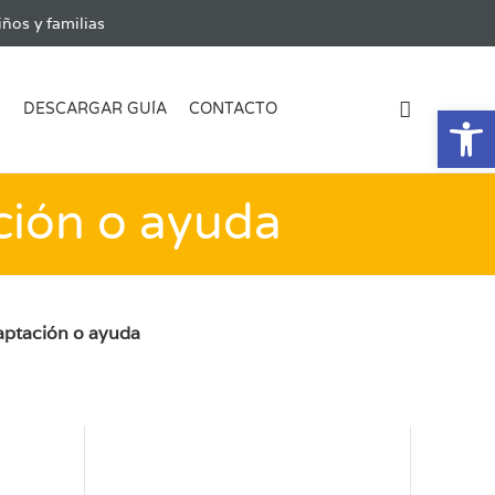
ños y familias
Ab
G
DESCARGAR GUÍA
CONTACTO
ción o ayuda
aptación o ayuda