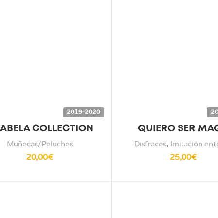
2019-2020
20
ABELA COLLECTION
QUIERO SER MA
Muñecas/Peluches
Disfraces
,
Imitación ent
20,00
€
25,00
€