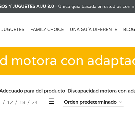
GOS Y JUGUETES AIJU 3.0
- Única guía basada en estudios con ni
JUGUETES
FAMILY CHOICE
UNA GUÍA DIFERENTE
BLO
d motora con adapta
Adecuado para del producto
Discapacidad motora con ad
9
12
18
24