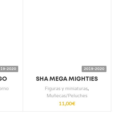
19-2020
2019-2020
GO
SHA MEGA MIGHTIES
orno
Figuras y miniaturas
,
Muñecas/Peluches
11,00
€