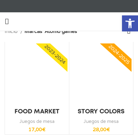
Ab
Inicio
Marcas
Átomo games
2023-2024
2024-2025
FOOD MARKET
STORY COLORS
Juegos de mesa
Juegos de mesa
17,00
€
28,00
€