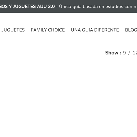
GOS Y JUGUETES AIJU 3.0
- Única guía basada en estudios con ni
JUGUETES
FAMILY CHOICE
UNA GUÍA DIFERENTE
BLO
Show
9
1