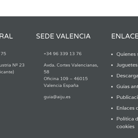
RAL
SEDE VALENCIA
ENLAC
 75
+34 96 339 13 76
Quienes
Juguete
ustria Nº 23
Avda. Cortes Valencianas,
icante)
58
Descarga
Oficina 109 – 46015
Valencia España
Guías ant
guia@aiju.es
Publicaci
Enlaces d
Política 
cookies