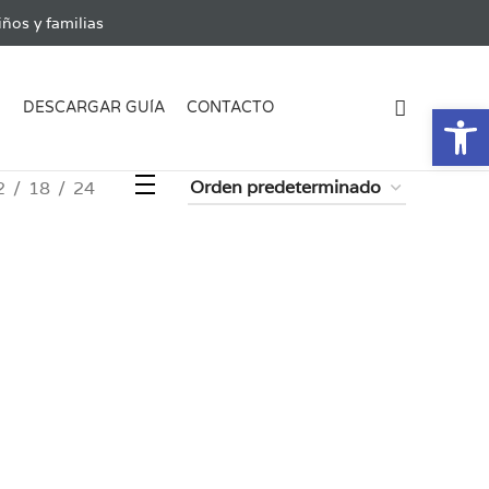
ños y familias
Ab
G
DESCARGAR GUÍA
CONTACTO
2
18
24