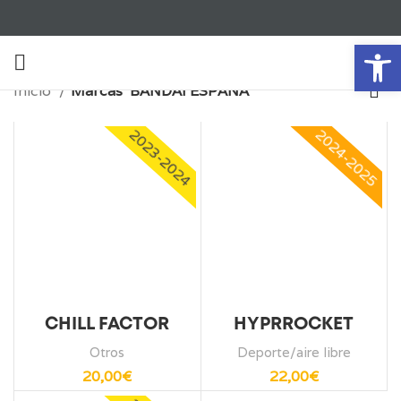
Ab
Inicio
Marcas
BANDAI ESPAÑA
2023-2024
2024-2025
CHILL FACTOR
HYPRROCKET
Otros
Deporte/aire libre
20,00
€
22,00
€