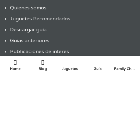
Quienes somos
Juguetes Recomendados
Descargar guía
Guías anteriores
Publicaciones de interés
Enlaces de interés
Home
Blog
Juguetes
Guía
Family Choice
Política de privacidad y cookies
ÚLTIMAS ENTRADAS
ENTRADAS RECIENTES
La innovación infantil en la creación de juguetes:
¿Cómo las empresas abren espacios para la
participación de los más pequeños?