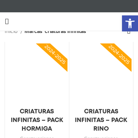
Ab
Inicio
Marcas
criaturas infinitas
2024-2025
2024-2025
CRIATURAS
CRIATURAS
INFINITAS – PACK
INFINITAS – PACK
HORMIGA
RINO