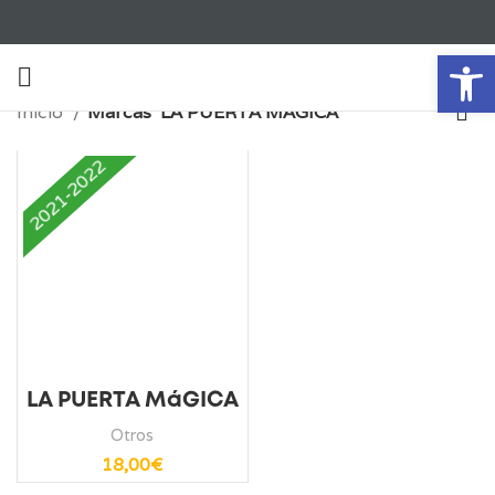
Ab
Inicio
Marcas
LA PUERTA MÁGICA
2021-2022
LA PUERTA MáGICA
Otros
18,00
€