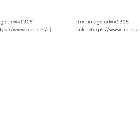
age url=»1316″
[trx_image url=»1315″
ttps://www.once.es/»]
link=»https://www.alcobe