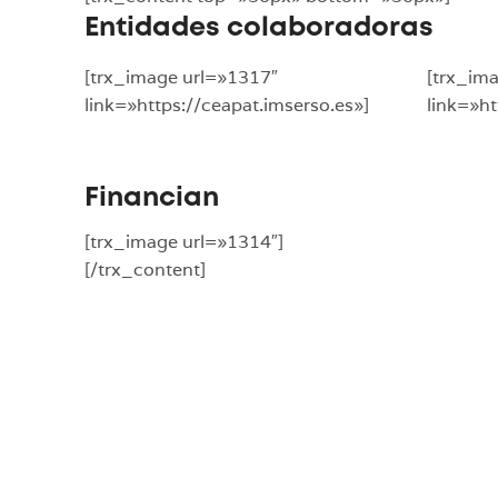
Entidades colaboradoras
[trx_image url=»1317″
[trx_im
link=»https://ceapat.imserso.es»]
link=»h
Financian
[trx_image url=»1314″]
[/trx_content]