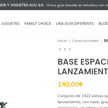
GOS Y JUGUETES AIJU 3.0
- Única guía basada en estudios con ni
JUGUETES
FAMILY CHOICE
UNA GUÍA DIFERENTE
BLO
Inicio
Construcciones
B
BASE ESPAC
LANZAMIEN
140,00
€
Conjunto de 1422 piezas qu
lanzamiento, con nave, grú
personajes, un robot y 2 ext