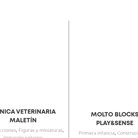
ÍNICA VETERINARIA
MOLTO BLOCK
MALETÍN
PLAY&SENSE
cciones
,
Figuras y miniaturas
,
Primera infancia
,
Construc
Imitación entorno