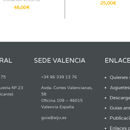
25,00
€
48,00
€
RAL
SEDE VALENCIA
ENLAC
 75
+34 96 339 13 76
Quienes
Juguete
ustria Nº 23
Avda. Cortes Valencianas,
icante)
58
Descarga
Oficina 109 – 46015
Valencia España
Guías ant
guia@aiju.es
Publicaci
Enlaces d