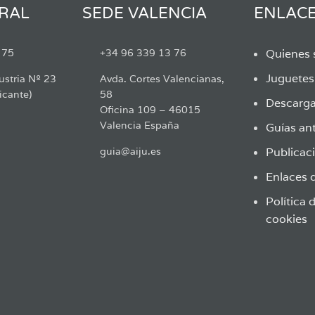
RAL
SEDE VALENCIA
ENLAC
 75
+34 96 339 13 76
Quienes
Juguete
ustria Nº 23
Avda. Cortes Valencianas,
icante)
58
Descarga
Oficina 109 – 46015
Valencia España
Guías ant
guia@aiju.es
Publicaci
Enlaces d
Política 
cookies