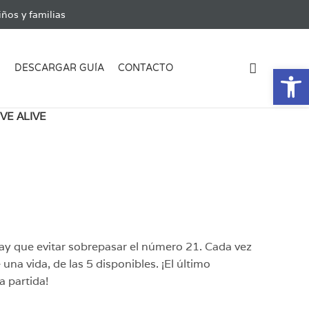
ños y familias
Ab
G
DESCARGAR GUÍA
CONTACTO
IVE ALIVE
hay que evitar sobrepasar el número 21. Cada vez
una vida, de las 5 disponibles. ¡El último
a partida!