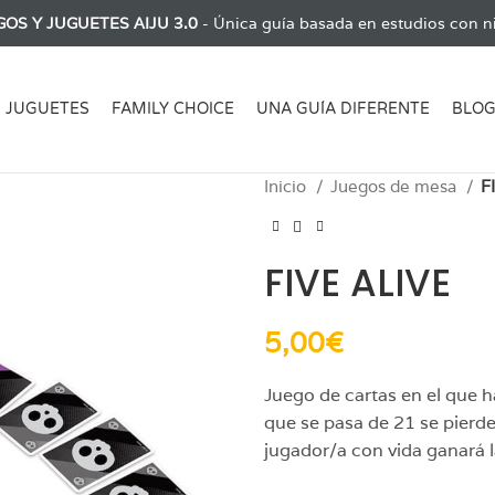
GOS Y JUGUETES AIJU 3.0
- Única guía basada en estudios con ni
JUGUETES
FAMILY CHOICE
UNA GUÍA DIFERENTE
BLO
Inicio
Juegos de mesa
F
FIVE ALIVE
5,00
€
Juego de cartas en el que 
que se pasa de 21 se pierde 
jugador/a con vida ganará l