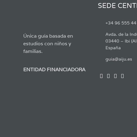
SEDE CENT
+34 96 555 44
Avda. de la Ind
Única guía basada en
03440 – Ibi (Al
estudios con niños y
España
familias.
guia@aiju.es
ENTIDAD FINANCIADORA