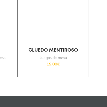
CLUEDO MENTIROSO
C
esa
Juegos de mesa
19,00
€