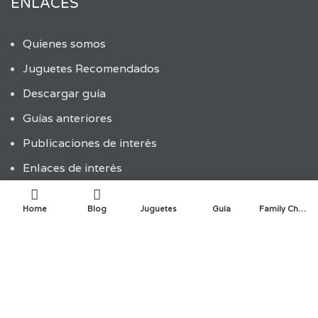
ENLACES
Quienes somos
Juguetes Recomendados
Descargar guía
Guías anteriores
Publicaciones de interés
Enlaces de interés
Política de privacidad y cookies
Home
Blog
Juguetes
Guía
Family Choice
ÚLTIMAS ENTRADAS
ENTRADAS RECIENTES
La innovación infantil en la creación de juguetes: