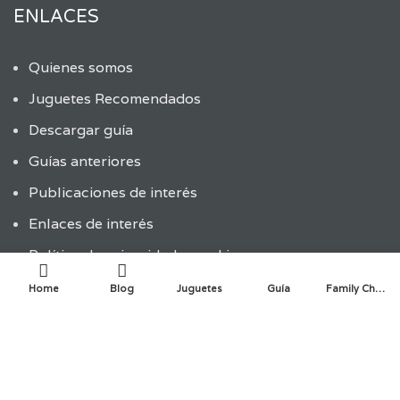
ENLACES
Quienes somos
Juguetes Recomendados
Descargar guía
Guías anteriores
Publicaciones de interés
Enlaces de interés
Política de privacidad y cookies
Home
Blog
Juguetes
Guía
Family Choice
ÚLTIMAS ENTRADAS
ENTRADAS RECIENTES
La innovación infantil en la creación de juguetes: