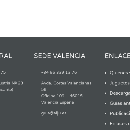
RAL
SEDE VALENCIA
ENLAC
 75
+34 96 339 13 76
Quienes
Juguete
ustria Nº 23
Avda. Cortes Valencianas,
icante)
58
Descarga
Oficina 109 – 46015
Valencia España
Guías ant
guia@aiju.es
Publicaci
Enlaces d