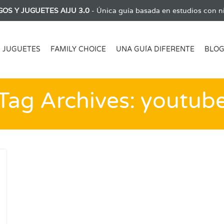
GOS Y JUGUETES AIJU 3.0
- Única guía basada en estudios con ni
JUGUETES
FAMILY CHOICE
UNA GUÍA DIFERENTE
BLO
Tag Archives: youtub