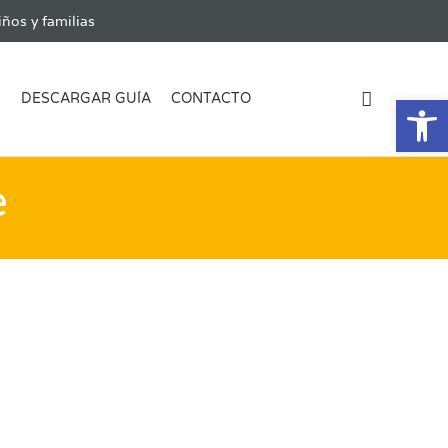
ños y familias
Ab
G
DESCARGAR GUÍA
CONTACTO
e