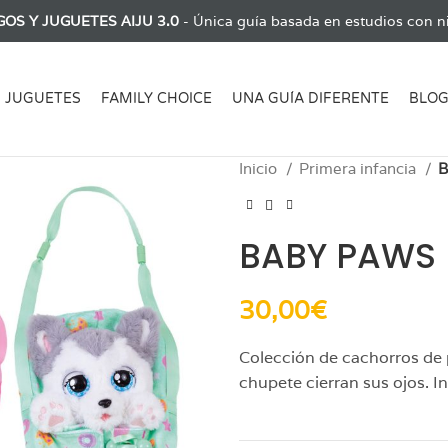
GOS Y JUGUETES AIJU 3.0
- Única guía basada en estudios con ni
JUGUETES
FAMILY CHOICE
UNA GUÍA DIFERENTE
BLO
Inicio
Primera infancia
B
BABY PAWS
30,00
€
Colección de cachorros de 
chupete cierran sus ojos. I