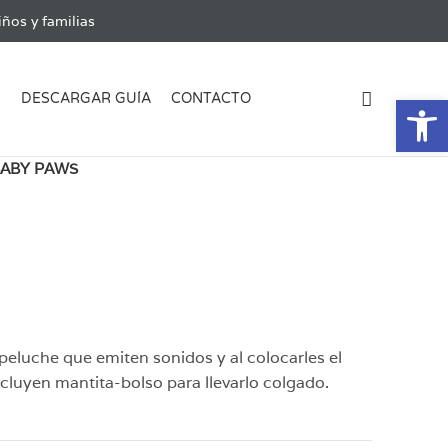
ños y familias
Ab
G
DESCARGAR GUÍA
CONTACTO
ABY PAWS
peluche que emiten sonidos y al colocarles el
ncluyen mantita-bolso para llevarlo colgado.