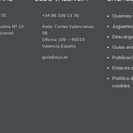
 75
+34 96 339 13 76
Quienes
Juguete
ustria Nº 23
Avda. Cortes Valencianas,
icante)
58
Descarga
Oficina 109 – 46015
Valencia España
Guías ant
guia@aiju.es
Publicaci
Enlaces d
Política 
cookies