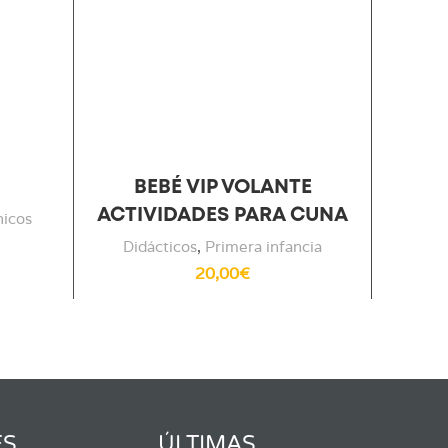
BEBÉ VIP VOLANTE
S
ACTIVIDADES PARA CUNA
nicos
Didácticos
,
Primera infancia
20,00
€
ES
ÚLTIMAS