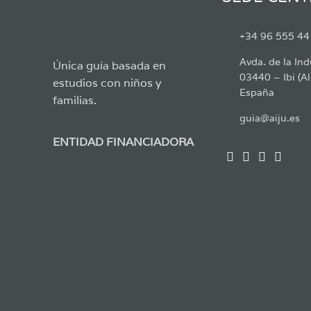
+34 96 555 44
Avda. de la Ind
Única guía basada en
03440 – Ibi (Al
estudios con niños y
España
familias.
guia@aiju.es
ENTIDAD FINANCIADORA