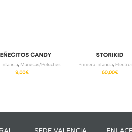
EÑECITOS CANDY
STORIKID
 infancia
,
Muñecas/Peluches
Primera infancia
,
Electró
9,00
€
60,00
€
RAL
SEDE VALENCIA
ENLAC