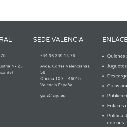
RAL
SEDE VALENCIA
ENLAC
 75
+34 96 339 13 76
Quienes
Juguete
ustria Nº 23
Avda. Cortes Valencianas,
icante)
58
Descarga
Oficina 109 – 46015
Valencia España
Guías ant
guia@aiju.es
Publicaci
Enlaces d
Política 
cookies