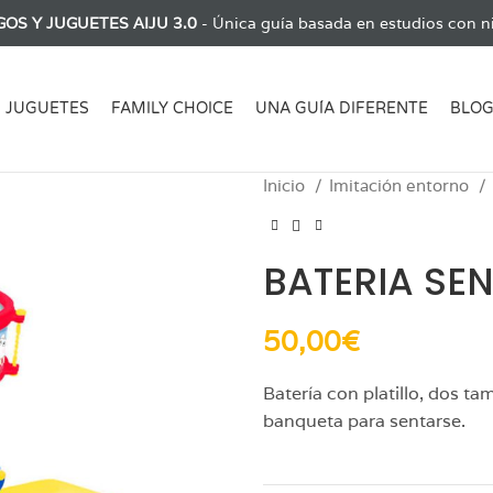
GOS Y JUGUETES AIJU 3.0
- Única guía basada en estudios con ni
JUGUETES
FAMILY CHOICE
UNA GUÍA DIFERENTE
BLO
Inicio
Imitación entorno
BATERIA SE
50,00
€
Batería con platillo, dos 
banqueta para sentarse.