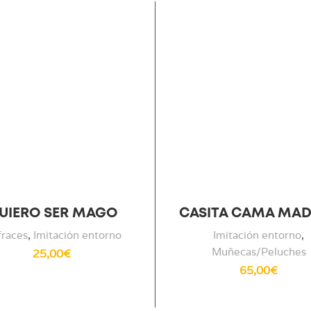
UIERO SER MAGO
CASITA CAMA MA
fraces
,
Imitación entorno
Imitación entorno
,
Muñecas/Peluches
25,00
€
65,00
€