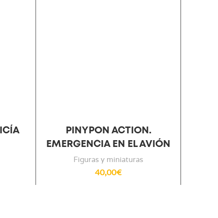
ICÍA
PINYPON ACTION.
BAR
EMERGENCIA EN EL AVIÓN
Figuras y miniaturas
40,00
€