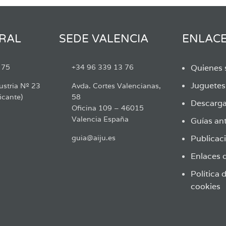
RAL
SEDE VALENCIA
ENLAC
 75
+34 96 339 13 76
Quienes
Juguete
ustria Nº 23
Avda. Cortes Valencianas,
icante)
58
Descarga
Oficina 109 – 46015
Valencia España
Guías ant
guia@aiju.es
Publicaci
Enlaces d
Política 
cookies