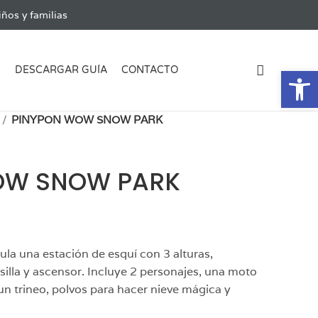
ños y familias
Ab
G
DESCARGAR GUÍA
CONTACTO
PINYPON WOW SNOW PARK
OW SNOW PARK
la una estación de esquí con 3 alturas,
esilla y ascensor. Incluye 2 personajes, una moto
n trineo, polvos para hacer nieve mágica y