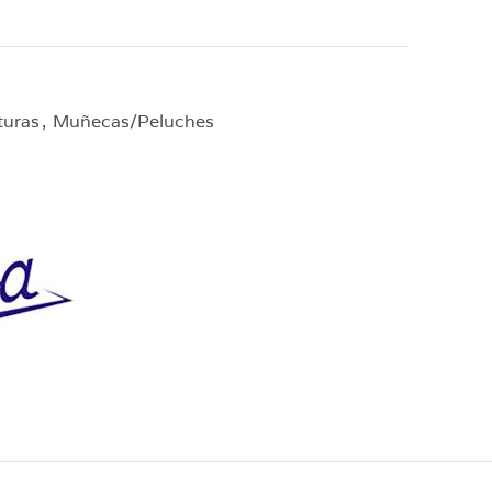
turas
,
Muñecas/Peluches