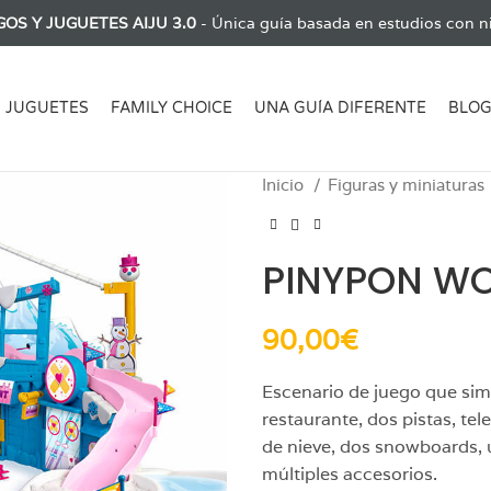
GOS Y JUGUETES AIJU 3.0
- Única guía basada en estudios con ni
JUGUETES
FAMILY CHOICE
UNA GUÍA DIFERENTE
BLO
Inicio
Figuras y miniaturas
PINYPON W
90,00
€
Escenario de juego que simu
restaurante, dos pistas, tel
de nieve, dos snowboards, u
múltiples accesorios.