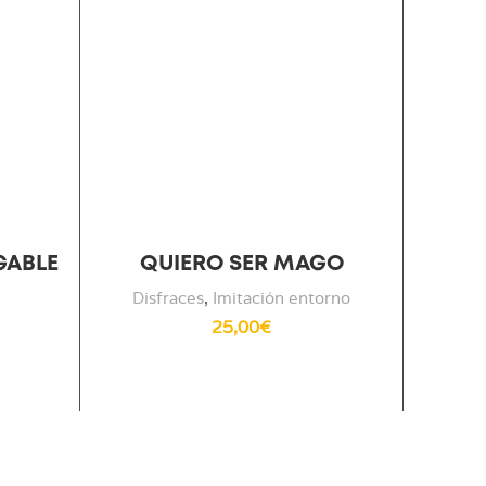
GABLE
QUIERO SER MAGO
C
PLEGA
Disfraces
,
Imitación entorno
25,00
€