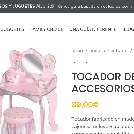
GOS Y JUGUETES AIJU 3.0
- Única guía basada en estudios con ni
JUGUETES
FAMILY CHOICE
UNA GUÍA DIFERENTE
BLO
Inicio
Imitación entorno
TOCADOR D
ACCESORIO
89,00
€
Tocador fabricado en mader
cajones. Incluye 3 apliques
como secador, pintalabios, 