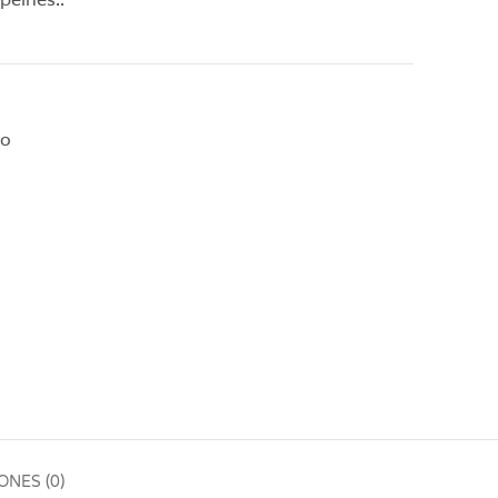
no
NES (0)