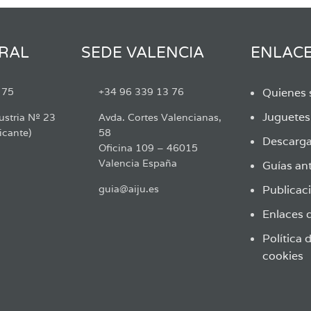
RAL
SEDE VALENCIA
ENLAC
 75
+34 96 339 13 76
Quienes
Juguete
ustria Nº 23
Avda. Cortes Valencianas,
icante)
58
Descarga
Oficina 109 – 46015
Valencia España
Guías ant
guia@aiju.es
Publicaci
Enlaces d
Política 
cookies