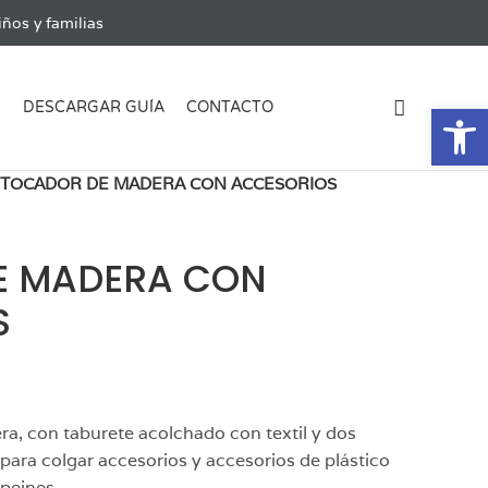
ños y familias
Ab
G
DESCARGAR GUÍA
CONTACTO
TOCADOR DE MADERA CON ACCESORIOS
E MADERA CON
S
a, con taburete acolchado con textil y dos
 para colgar accesorios y accesorios de plástico
peines..