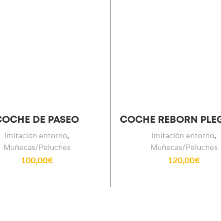
COCHE DE PASEO
COCHE REBORN PLE
Imitación entorno
,
Imitación entorno
,
Muñecas/Peluches
Muñecas/Peluches
100,00
€
120,00
€