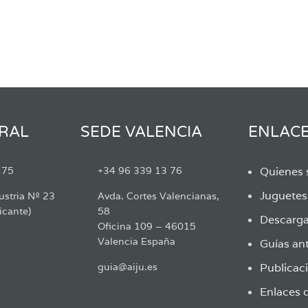
RAL
SEDE VALENCIA
ENLAC
 75
+34 96 339 13 76
Quienes
Juguete
ustria Nº 23
Avda. Cortes Valencianas,
icante)
58
Descarga
Oficina 109 – 46015
Valencia España
Guías ant
guia@aiju.es
Publicaci
Enlaces d