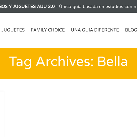
GOS Y JUGUETES AIJU 3.0
- Única guía basada en estudios con ni
JUGUETES
FAMILY CHOICE
UNA GUÍA DIFERENTE
BLO
Tag Archives: Bella