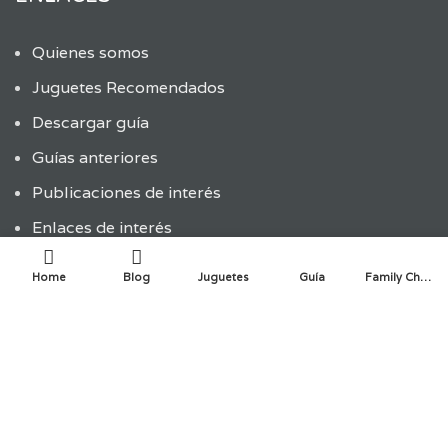
Quienes somos
Juguetes Recomendados
Descargar guía
Guías anteriores
Publicaciones de interés
Enlaces de interés
Política de privacidad y cookies
Home
Blog
Juguetes
Guía
Family Choice
ÚLTIMAS ENTRADAS
ENTRADAS RECIENTES
La innovación infantil en la creación de juguetes:
¿Cómo las empresas abren espacios para la