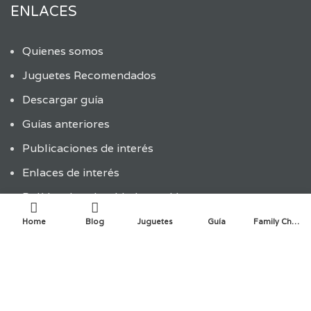
ENLACES
Quienes somos
Juguetes Recomendados
Descargar guía
Guías anteriores
Publicaciones de interés
Enlaces de interés
Política de privacidad y cookies
Home
Blog
Juguetes
Guía
Family Choice
ÚLTIMAS ENTRADAS
ENTRADAS RECIENTES
La innovación infantil en la creación de juguetes: