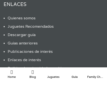
ENLACES
Quienes somos
Juguetes Recomendados
Descargar guía
Guías anteriores
Publicaciones de interés
Enlaces de interés
Política de privacidad y cookies
Home
Blog
Juguetes
Guía
Family Choice
ÚLTIMAS ENTRADAS
ENTRADAS RECIENTES
La innovación infantil en la creación de juguetes: