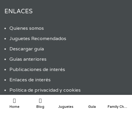
ENLACES
Quienes somos
Juguetes Recomendados
Descargar guía
Guías anteriores
Publicaciones de interés
Enlaces de interés
Política de privacidad y cookies
ÚLTIMAS ENTRADAS
Home
Blog
Juguetes
Guía
Family Choice
ENTRADAS RECIENTES