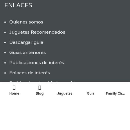
ENLACES
Quienes somos
Juguetes Recomendados
Descargar guía
Guías anteriores
Publicaciones de interés
Enlaces de interés
Política de privacidad y cookies
Home
Blog
Juguetes
Guía
Family Choice
ÚLTIMAS ENTRADAS
ENTRADAS RECIENTES
La innovación infantil en la creación de juguetes: