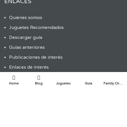
ENLACES
Quienes somos
Juguetes Recomendados
Descargar guía
Guías anteriores
Publicaciones de interés
Enlaces de interés
Política de privacidad y cookies
Home
Blog
Juguetes
Guía
Family Choice
ÚLTIMAS ENTRADAS
ENTRADAS RECIENTES
La innovación infantil en la creación de juguetes: