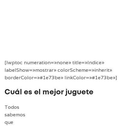
[lwptoc numeration=»none» title=»Indice»
labelShow=»mostrar» colorScheme=»inherit»
borderColor=»#1e73be» linkColor=»#1e73be»]
Cuál es el mejor juguete
Todos
sabemos
que