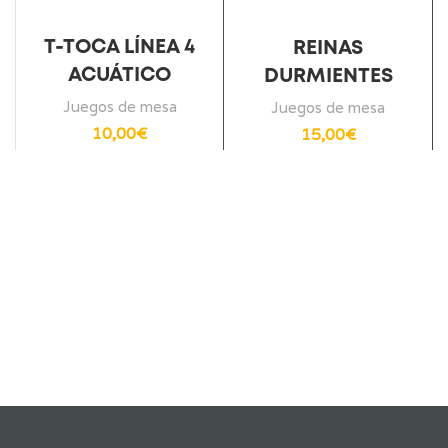
T-TOCA LÍNEA 4
REINAS
ACUÁTICO
DURMIENTES
Juegos de mesa
Juegos de mesa
D
10,00
€
15,00
€