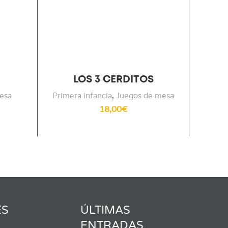
LOS 3 CERDITOS
C
esa
Primera infancia
,
Juegos de mesa
Did
18,00
€
ES
ÚLTIMAS
ENTRADAS