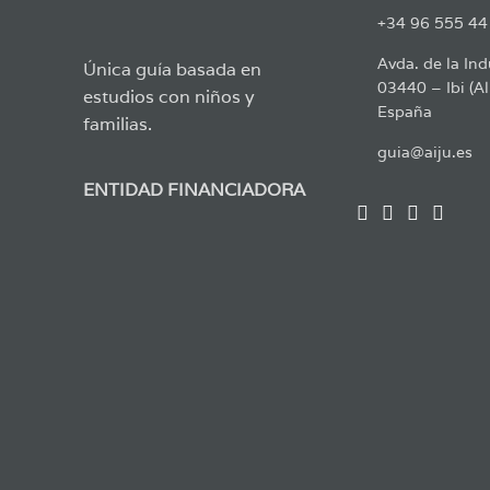
+34 96 555 44
Avda. de la Ind
Única guía basada en
03440 – Ibi (Al
estudios con niños y
España
familias.
guia@aiju.es
ENTIDAD FINANCIADORA