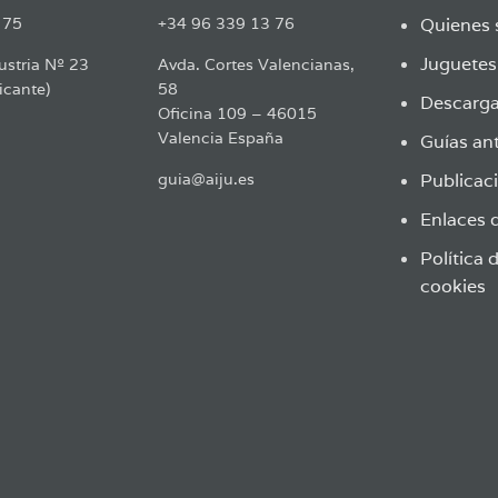
 75
+34 96 339 13 76
Quienes
Juguete
ustria Nº 23
Avda. Cortes Valencianas,
icante)
58
Descarga
Oficina 109 – 46015
Valencia España
Guías ant
guia@aiju.es
Publicaci
Enlaces d
Política 
cookies