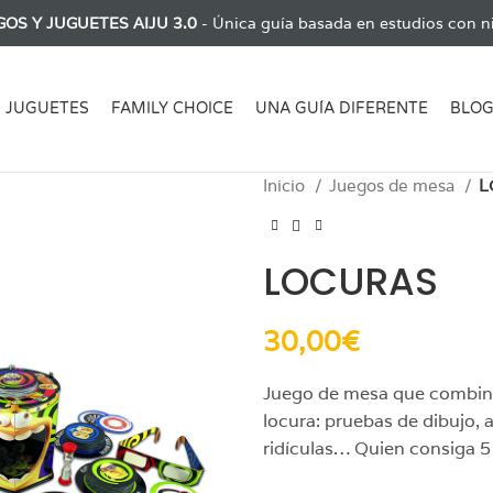
GOS Y JUGUETES AIJU 3.0
- Única guía basada en estudios con ni
JUGUETES
FAMILY CHOICE
UNA GUÍA DIFERENTE
BLO
Inicio
Juegos de mesa
L
LOCURAS
30,00
€
Juego de mesa que combina
locura: pruebas de dibujo, 
ridículas… Quien consiga 5 