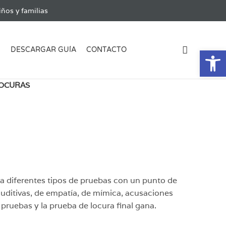
ños y familias
Ab
G
DESCARGAR GUÍA
CONTACTO
OCURAS
 diferentes tipos de pruebas con un punto de
auditivas, de empatía, de mímica, acusaciones
pruebas y la prueba de locura final gana.