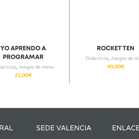
YO APRENDO A
ROCKET TEN
PROGRAMAR
Didácticos
,
Juegos de m
40,00
€
ácticos
,
Juegos de mesa
21,00
€
RAL
SEDE VALENCIA
ENLAC