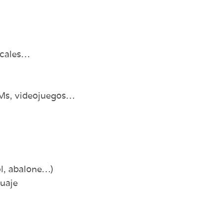
icales…
Ms, videojuegos…
ol, abalone…)
uaje