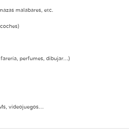
mazas malabares, etc.
 coches)
lfarería, perfumes, dibujar…)
Ms, videojuegos…