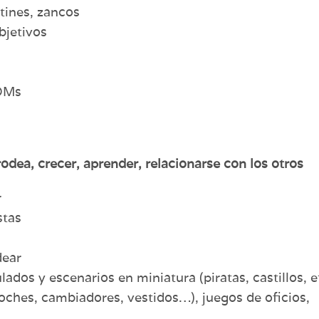
atines, zancos
bjetivos
ROMs
odea, crecer, aprender, relacionarse con los otros
r
stas
dear
dos y escenarios en miniatura (piratas, castillos, et
ches, cambiadores, vestidos…), juegos de oficios,