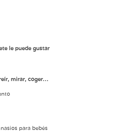
ete le puede gustar
eír, mirar, coger…
ento
mnasios para bebés