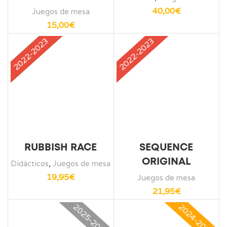
40,00
€
Juegos de mesa
15,00
€
2021-2022
2022-2023
2022-2023
RUBBISH RACE
SEQUENCE
ORIGINAL
Didácticos
,
Juegos de mesa
19,95
€
Juegos de mesa
21,95
€
2025-2026
2024-2025