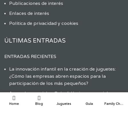
Publicaciones de interés
Enlaces de interés
Política de privacidad y cookies
ÚLTIMAS ENTRADAS
ENTRADAS RECIENTES
La innovación infantil en la creación de juguetes:
¿Cómo las empresas abren espacios para la
participación de los más pequeños?
Aprender a reciclar: Guía didáctica y material
educativo
Home
Blog
Juguetes
Guía
Family Choice
Aprendiendo sobre el reciclaje de juguetes
Fomentando la dieta mediterránea a través del
juego