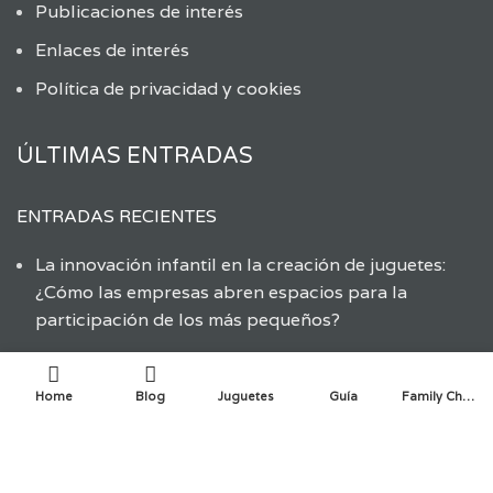
Publicaciones de interés
Enlaces de interés
Política de privacidad y cookies
ÚLTIMAS ENTRADAS
ENTRADAS RECIENTES
La innovación infantil en la creación de juguetes:
¿Cómo las empresas abren espacios para la
participación de los más pequeños?
Aprender a reciclar: Guía didáctica y material
educativo
Home
Blog
Juguetes
Guía
Family Choice
Aprendiendo sobre el reciclaje de juguetes
Fomentando la dieta mediterránea a través del
juego