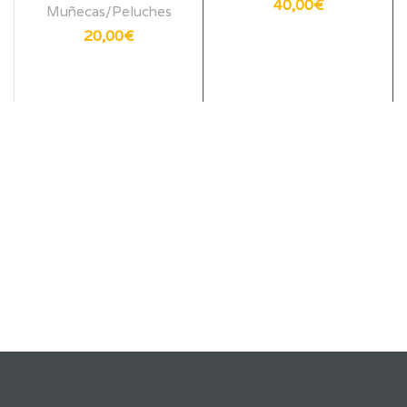
40,00
€
Muñecas/Peluches
20,00
€