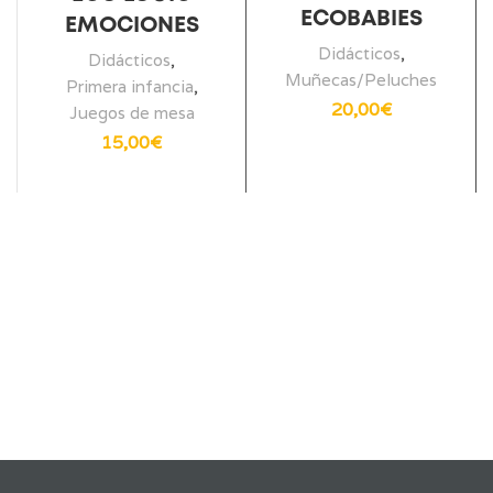
ECOBABIES
EMOCIONES
Didácticos
,
Didácticos
,
Muñecas/Peluches
Primera infancia
,
20,00
€
Juegos de mesa
15,00
€