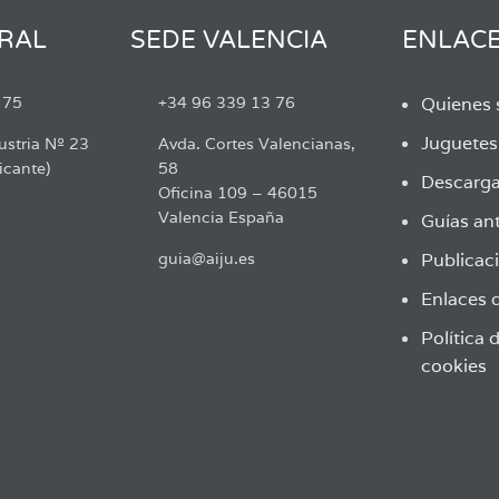
RAL
SEDE VALENCIA
ENLAC
 75
+34 96 339 13 76
Quienes
Juguete
ustria Nº 23
Avda. Cortes Valencianas,
icante)
58
Descarga
Oficina 109 – 46015
Valencia España
Guías ant
guia@aiju.es
Publicaci
Enlaces d
Política 
cookies