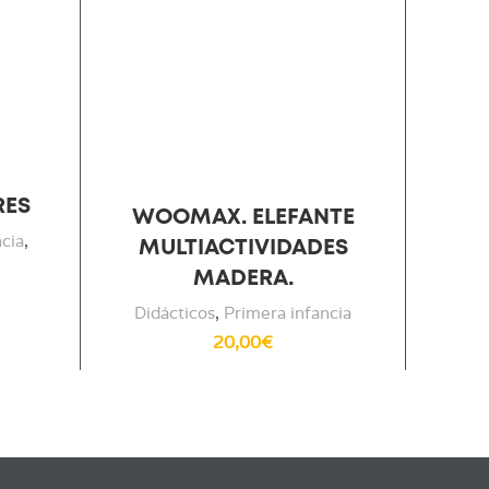
RES
WOOMAX. ELEFANTE
ncia
,
MULTIACTIVIDADES
MADERA.
Did
Didácticos
,
Primera infancia
20,00
€