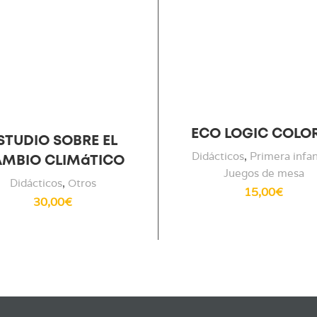
ECO LOGIC COLO
STUDIO SOBRE EL
Didácticos
,
Primera infa
MBIO CLIMáTICO
Juegos de mesa
Didácticos
,
Otros
15,00
€
30,00
€