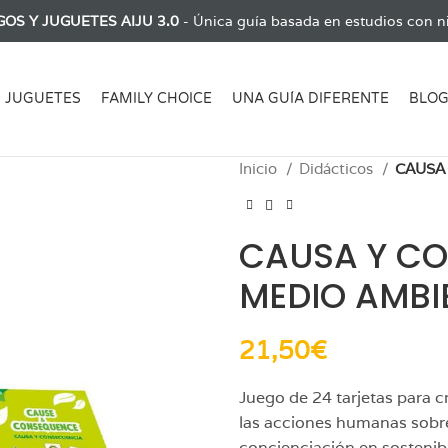
GOS Y JUGUETES AIJU 3.0
- Única guía basada en estudios con ni
JUGUETES
FAMILY CHOICE
UNA GUÍA DIFERENTE
BLO
Inicio
Didácticos
CAUSA
CAUSA Y CO
MEDIO AMBI
21,50
€
Juego de 24 tarjetas para c
las acciones humanas sobr
concienciación en sostenib