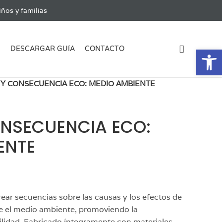
ños y familias
Ab
G
DESCARGAR GUÍA
CONTACTO
 Y CONSECUENCIA ECO: MEDIO AMBIENTE
NSECUENCIA ECO:
ENTE
rear secuencias sobre las causas y los efectos de
e el medio ambiente, promoviendo la
ilidad. Fabricado íntegramente con materiales