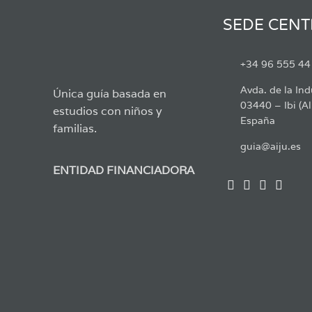
SEDE CENT
+34 96 555 44
Avda. de la Ind
Única guía basada en
03440 – Ibi (Al
estudios con niños y
España
familias.
guia@aiju.es
ENTIDAD FINANCIADORA