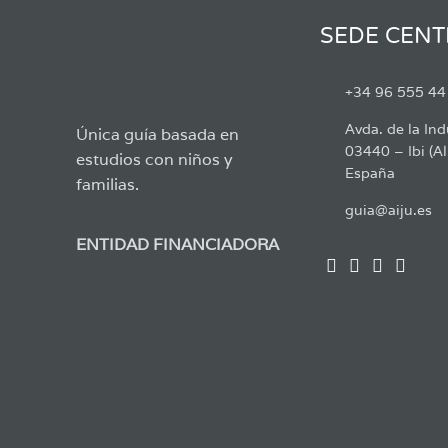
SEDE CENT
+34 96 555 44
Avda. de la Ind
Única guía basada en
03440 – Ibi (Al
estudios con niños y
España
familias.
guia@aiju.es
ENTIDAD FINANCIADORA