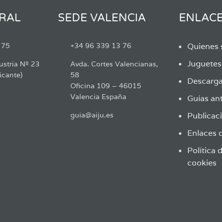
RAL
SEDE VALENCIA
ENLAC
 75
+34 96 339 13 76
Quienes
Juguete
ustria Nº 23
Avda. Cortes Valencianas,
icante)
58
Descarga
Oficina 109 – 46015
Valencia España
Guías ant
guia@aiju.es
Publicaci
Enlaces d
Política 
cookies