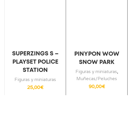
SUPERZINGS S –
PINYPON WOW
PLAYSET POLICE
SNOW PARK
STATION
Figuras y miniaturas
,
Muñecas/Peluches
Figuras y miniaturas
90,00
€
25,00
€