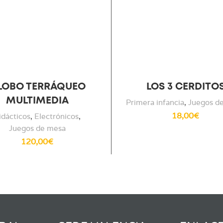
LOBO TERRÁQUEO
LOS 3 CERDITO
MULTIMEDIA
Primera infancia
,
Juegos d
18,00
€
idácticos
,
Electrónicos
,
Juegos de mesa
120,00
€