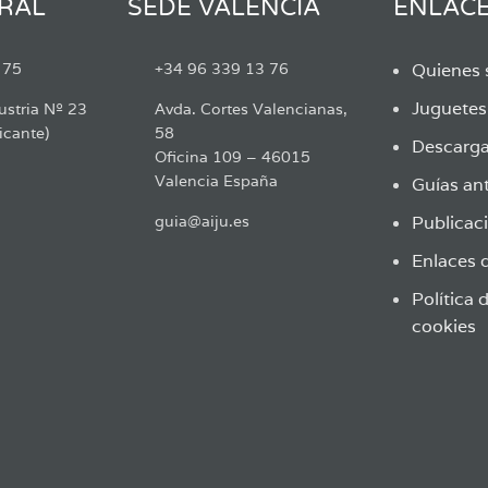
RAL
SEDE VALENCIA
ENLAC
 75
+34 96 339 13 76
Quienes
Juguete
ustria Nº 23
Avda. Cortes Valencianas,
icante)
58
Descarga
Oficina 109 – 46015
Valencia España
Guías ant
guia@aiju.es
Publicaci
Enlaces d
Política 
cookies