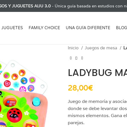
GOS Y JUGUETES AIJU 3.0
- Única guía basada en estudios con ni
JUGUETES
FAMILY CHOICE
UNA GUÍA DIFERENTE
BLO
Inicio
Juegos de mesa
L
LADYBUG M
28,00
€
Juego de memoria y asociac
donde se debe levantar dos
mismos elementos. Gana el 
parejas.