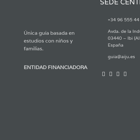
SEDE CENT
+34 96 555 44
Avda. de la Ind
Única guía basada en
03440 – Ibi (Al
estudios con niños y
España
familias.
guia@aiju.es
ENTIDAD FINANCIADORA