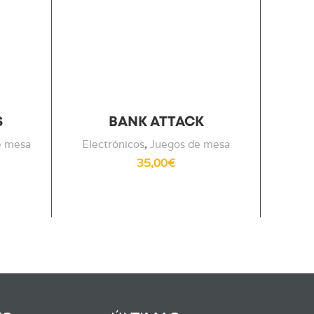
S
BANK ATTACK
C
e mesa
Electrónicos
,
Juegos de mesa
35,00
€