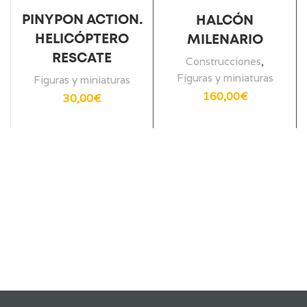
PINYPON ACTION.
HALCÓN
HELICÓPTERO
MILENARIO
RESCATE
Construcciones
,
Figuras y miniaturas
Figuras y miniaturas
160,00
€
30,00
€