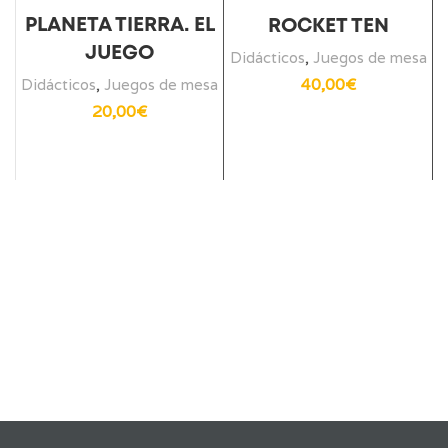
PLANETA TIERRA. EL
ROCKET TEN
JUEGO
Didácticos
,
Juegos de mesa
40,00
€
Didácticos
,
Juegos de mesa
D
20,00
€