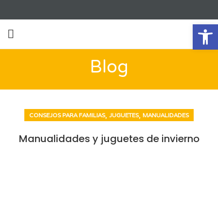
Ab
Blog
,
,
CONSEJOS PARA FAMILIAS
JUGUETES
MANUALIDADES
Manualidades y juguetes de invierno