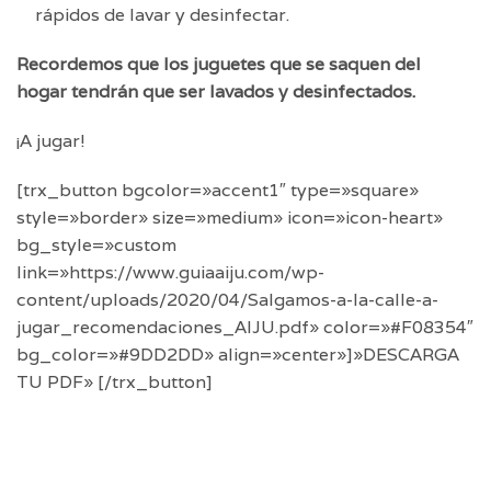
rápidos de lavar y desinfectar.
Recordemos que los juguetes que se saquen del
hogar tendrán que ser lavados y desinfectados.
¡A jugar!
[trx_button bgcolor=»accent1″ type=»square»
style=»border» size=»medium» icon=»icon-heart»
bg_style=»custom
link=»https://www.guiaaiju.com/wp-
content/uploads/2020/04/Salgamos-a-la-calle-a-
jugar_recomendaciones_AIJU.pdf» color=»#F08354″
bg_color=»#9DD2DD» align=»center»]»DESCARGA
TU PDF» [/trx_button]