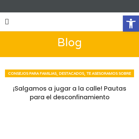
Ab
Blog
,
,
CONSEJOS PARA FAMILIAS
DESTACADOS
TE ASESORAMOS SOBRE
¡Salgamos a jugar a la calle! Pautas
para el desconfinamiento